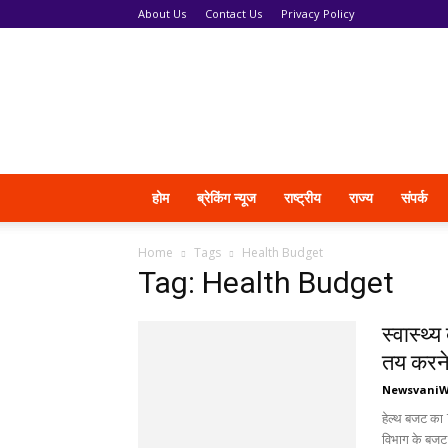
About Us
Contact Us
Privacy Policy
News
Vani
होम
ब्रेकिंग न्यूज
राष्ट्रीय
राज्य
संपर्क
Home
Tags
Health Budget
Tag: Health Budget
स्वास्थ्
तय करने
Newsvani
हेल्थ बजट का 7
विभाग के बजट