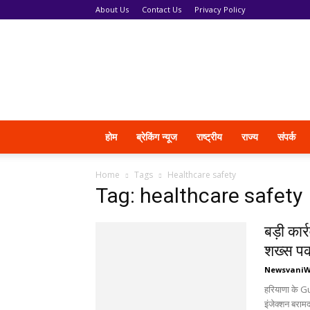
About Us
Contact Us
Privacy Policy
News
Vani
होम
ब्रेकिंग न्यूज
राष्ट्रीय
राज्य
संपर्क
Home
Tags
Healthcare safety
Tag: healthcare safety
बड़ी कार
शख्स पक
Newsvani
हरियाणा के Gu
इंजेक्शन बरामद