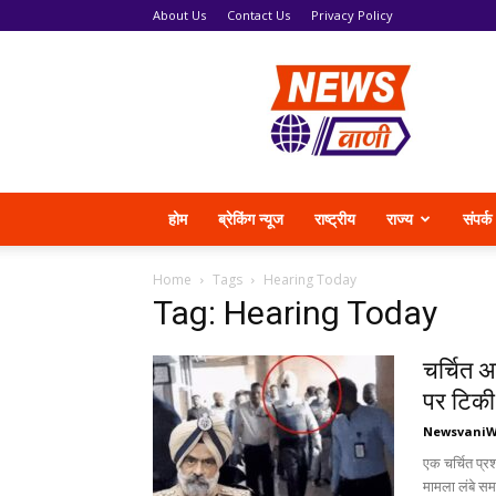
About Us
Contact Us
Privacy Policy
News
Vani
होम
ब्रेकिंग न्यूज
राष्ट्रीय
राज्य
संपर्क
Home
Tags
Hearing Today
Tag: Hearing Today
चर्चित 
पर टिकी 
Newsvani
एक चर्चित प्र
मामला लंबे समय