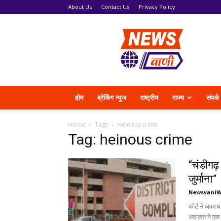
About Us
Contact Us
Privacy Policy
News
Vani
होम
ब्रेकिंग न्यूज
राष्ट्रीय
राज्य
संपर्क
Home
Tags
Heinous crime
Tag: heinous crime
“चंडीगढ़
जुर्माना”
Newsvani
कोर्ट ने अपरा
अदालत ने एक स