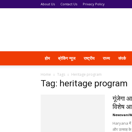
About Us
Contact Us
Privacy Policy
News
Vani
होम
ब्रेकिंग न्यूज
राष्ट्रीय
राज्य
संपर्क
Home
Tags
Heritage program
Tag: heritage program
गूंजेगा 
विशेष 
Newsvani
Haryana में सो
और उत्साह के 