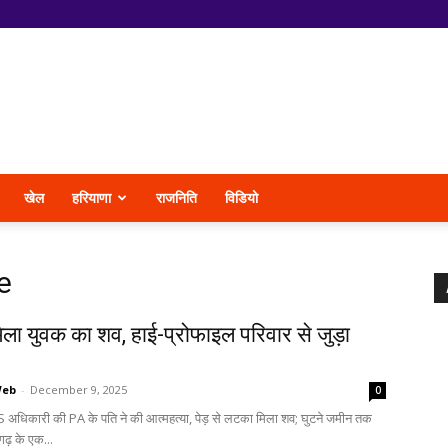
खेल
हरियाणा
राजनिति
विडियो
e
ं मिला युवक का शव, हाई-प्रोफाइल परिवार से जुड़ा
Web
-
December 9, 2025
0
S अधिकारी की PA के पति ने की आत्महत्या, पेड़ से लटका मिला शव; घुटने जमीन तक
ीगढ़ के एक...