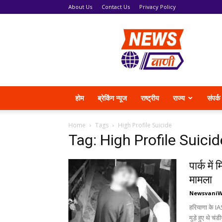
About Us
Contact Us
Privacy Policy
News
Vani
होम
ब्रेकिंग न्यूज
राष्ट्रीय
राज्य
संपर्क
Home
Tags
High Profile Suicide
Tag: High Profile Suicid
पार्क मे
मामला
Newsvani
हरियाणा के IA
मुड़े हुए थे चंड