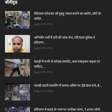
बॉलीवुड
मेडिकल प्रोडक्ट की हूबहू नकल बनाने का आरोप, कोर्ट के
आदेश...
August 9, 2026
अग्निवीर भर्ती में ठगी की जांच तेज, पटियाला पुलिस ने
हरियाणा...
August 9, 2026
रेवाड़ी में पत्नी से सरेराह मारपीट, बाल पकड़कर सड़क पर
घसीटा;...
August 9, 2026
चरखी दादरी फायरिंग में घायल अमित पर 20 केस दर्ज, 4...
August 9, 2026
हरियाणा में बछड़े के जन्म पर अनोखा जश्न, 1 हजार लोगों...