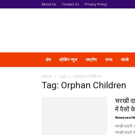
About Us
Contact Us
Privacy Policy
News
Vani
होम
ब्रेकिंग न्यूज
राष्ट्रीय
राज्य
संपर्क
Home
Tags
Orphan Children
Tag: Orphan Children
चरखी दाद
में पैसों क
Newsvani
चरखी दादरी: र
चरखी दादरी स