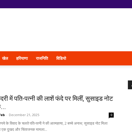
खेल
हरियाणा
राजनिति
विडियो
री में पति-पत्नी की लाशें फंदे पर मिलीं, सुसाइड नोट
े...
Web
-
December 21, 2025
0
ुपये के विवाद के चलते पति-पत्नी ने की आत्महत्या, 2 बच्चे अनाथ; सुसाइड नोट मिला
े एक दुखद और चिंताजनक मामला...