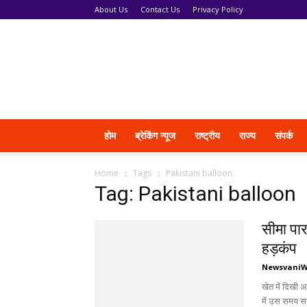
About Us
Contact Us
Privacy Policy
News
Vani
होम
ब्रेकिंग न्यूज
राष्ट्रीय
राज्य
संपर्क
Home
Tags
Pakistani balloon
Tag: Pakistani balloon
सीमा पार 
हड़कंप
Newsvani
खेत में दिखी अ
में उस समय स