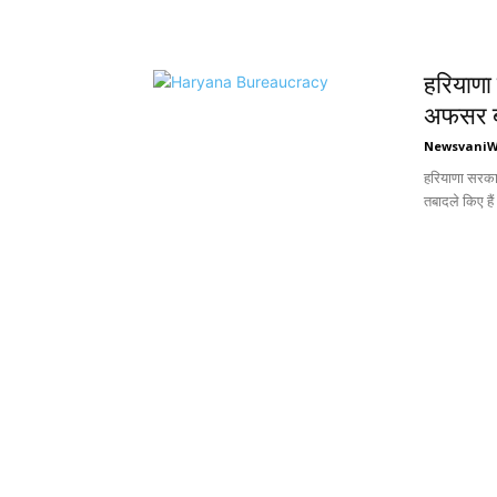
हरियाणा 
अफसर ब
Newsvani
हरियाणा सरकार
तबादले किए है