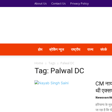
About Us
Contact Us
Privacy Policy
News
Vani
होम
ब्रेकिंग न्यूज
राष्ट्रीय
राज्य
संपर्क
Home
Tags
Palwal DC
Tag: Palwal DC
CM नायब
थी एक्सप
Newsvani
हरियाणा के मु
जा रहा है कि घे