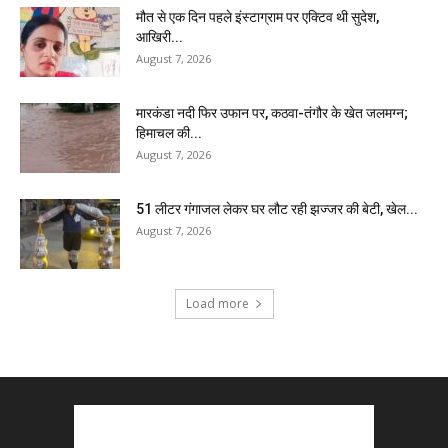
मौत से एक दिन पहले इंस्टाग्राम पर एक्टिव थी सुदेश,
आखिरी...
August 7, 2026
मारकंडा नदी फिर उफान पर, कठवा-तंगौर के खेत जलमग्न;
हिमाचल की...
August 7, 2026
51 लीटर गंगाजल लेकर घर लौट रही झज्जर की बेटी, खेल...
August 7, 2026
Load more