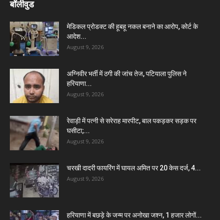
बॉलीवुड
मेडिकल प्रोडक्ट की हूबहू नकल बनाने का आरोप, कोर्ट के
आदेश...
August 9, 2026
अग्निवीर भर्ती में ठगी की जांच तेज, पटियाला पुलिस ने
हरियाणा...
August 9, 2026
रेवाड़ी में पत्नी से सरेराह मारपीट, बाल पकड़कर सड़क पर
घसीटा;...
August 9, 2026
चरखी दादरी फायरिंग में घायल अमित पर 20 केस दर्ज, 4...
August 9, 2026
हरियाणा में बछड़े के जन्म पर अनोखा जश्न, 1 हजार लोगों...