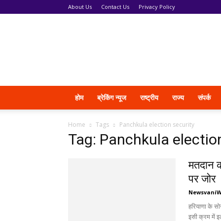
About Us
Contact Us
Privacy Policy
News
Vani
होम
ब्रेकिंग न्यूज
राष्ट्रीय
राज्य
संपर्क
Home
Tags
Panchkula election security
Tag: Panchkula electio
मतदान की
पर जोर
Newsvani
हरियाणा के सोन
इसी क्रम में इ