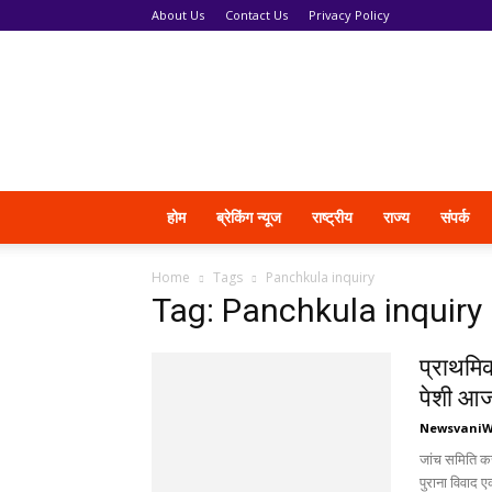
About Us
Contact Us
Privacy Policy
News
Vani
होम
ब्रेकिंग न्यूज
राष्ट्रीय
राज्य
संपर्क
Home
Tags
Panchkula inquiry
Tag: Panchkula inquiry
प्राथमिक
पेशी आ
Newsvani
जांच समिति करे
पुराना विवाद एक