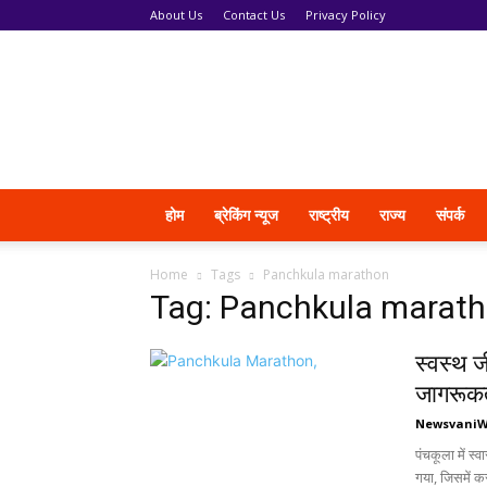
About Us
Contact Us
Privacy Policy
News
Vani
होम
ब्रेकिंग न्यूज
राष्ट्रीय
राज्य
संपर्क
Home
Tags
Panchkula marathon
Tag: Panchkula marat
स्वस्थ ज
जागरूकता
Newsvani
पंचकूला में स्
गया, जिसमें कर