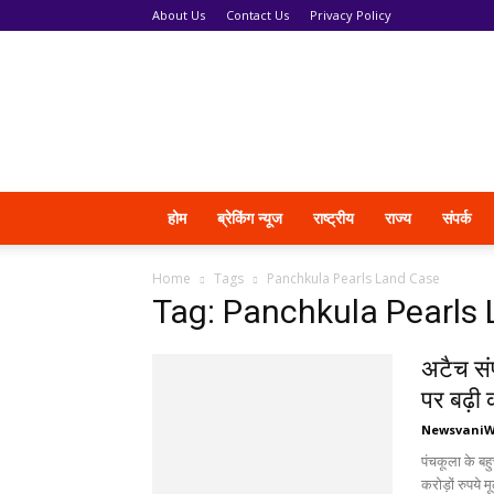
About Us
Contact Us
Privacy Policy
News
Vani
होम
ब्रेकिंग न्यूज
राष्ट्रीय
राज्य
संपर्क
Home
Tags
Panchkula Pearls Land Case
Tag: Panchkula Pearls
अटैच संप
पर बढ़ी 
Newsvani
पंचकूला के बहु
करोड़ों रुपये 