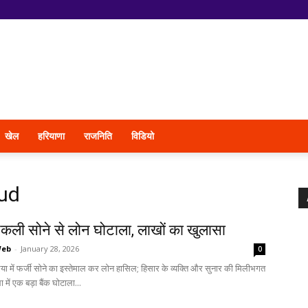
खेल
हरियाणा
राजनिति
विडियो
aud
नकली सोने से लोन घोटाला, लाखों का खुलासा
Web
-
January 28, 2026
0
या में फर्जी सोने का इस्तेमाल कर लोन हासिल; हिसार के व्यक्ति और सुनार की मिलीभगत
 में एक बड़ा बैंक घोटाला...