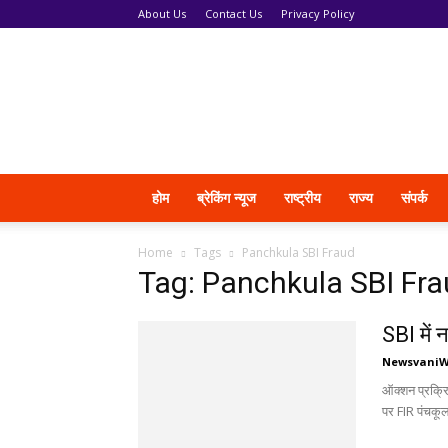
About Us
Contact Us
Privacy Policy
News
Vani
होम
ब्रेकिंग न्यूज
राष्ट्रीय
राज्य
संपर्क
Home
Tags
Panchkula SBI Fraud
Tag: Panchkula SBI Fr
SBI में 
Newsvani
ऑक्शन प्रक्रि
पर FIR पंचकूला