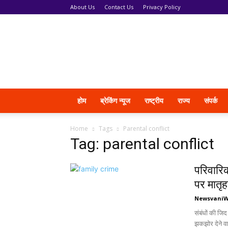
About Us
Contact Us
Privacy Policy
News
Vani
होम
ब्रेकिंग न्यूज
राष्ट्रीय
राज्य
संपर्क
Home
Tags
Parental conflict
Tag: parental conflict
परिवारि
पर मातृ
Newsvani
संबंधों की जिद
झकझोर देने व