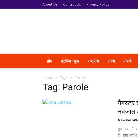
About Us
Contact Us
Privacy Policy
News
Vani
होम
ब्रेकिंग न्यूज
राष्ट्रीय
राज्य
संपर्क
Home
Tags
Parole
Tag: Parole
गैंगस्टर
नवजात जु
Newsvani
गुरुग्राम: गै
है। इस अवधि मे