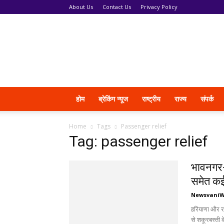
About Us
Contact Us
Privacy Policy
News
Vani
होम
ब्रेकिंग न्यूज
राष्ट्रीय
राज्य
संपर्क
Home
Tags
Passenger relief
Tag: passenger relief
भावनगर-
समेत कई 
Newsvani
हरियाणा और रा
से शकूरबस्ती 