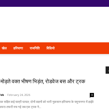
खेल
हरियाणा
राजनिति
विडियो
 मोड़ते वक्त भीषण भिड़ंत, रोडवेज बस और ट्रक
Web
-
February 24, 2026
0
सहित कई यात्री घायल; दोनों वाहनों को भारी नुकसान हरियाणा के यमुनानगर में हाईवे
फरा-तफरी मच गई जब एक ट्रक ने...