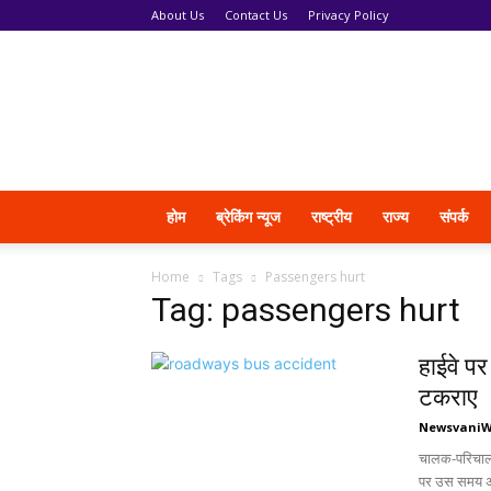
About Us
Contact Us
Privacy Policy
News
Vani
होम
ब्रेकिंग न्यूज
राष्ट्रीय
राज्य
संपर्क
Home
Tags
Passengers hurt
Tag: passengers hurt
हाईवे पर
टकराए
Newsvani
चालक-परिचालक 
पर उस समय अ