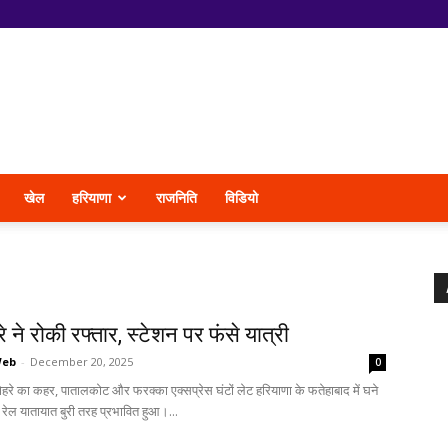
खेल
हरियाणा
राजनिति
विडियो
े ने रोकी रफ्तार, स्टेशन पर फंसे यात्री
Web
-
December 20, 2025
0
कोहरे का कहर, पातालकोट और फरक्का एक्सप्रेस घंटों लेट हरियाणा के फतेहाबाद में घने
 रेल यातायात बुरी तरह प्रभावित हुआ।...