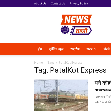
About Us
Contact Us
Privacy Policy
News
Vani
होम
ब्रेकिंग न्यूज
राष्ट्रीय
राज्य
संपर्क
Home
Tags
PatalKot Express
Tag: PatalKot Express
घने कोहर
Newsvani
फतेहाबाद में 
कोहरे के चलते