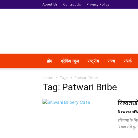
About Us
Contact Us
Privacy Policy
News
Vani
होम
ब्रेकिंग न्यूज
राष्ट्रीय
राज्य
संपर्क
Home
Tags
Patwari Bribe
Tag: Patwari Bribe
रिश्वतख
Newsvani
हरियाणा के भि
रिश्वत लेते हुए