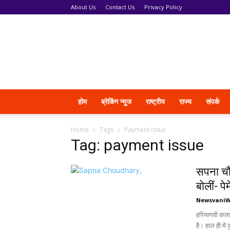
About Us
Contact Us
Privacy Policy
News
Vani
होम
ब्रेकिंग न्यूज
राष्ट्रीय
राज्य
संपर्क
Home
Tags
Payment issue
Tag: payment issue
सपना चौध
बोलीं- पे
Newsvani
हरियाणवी कला
है। हाल ही में