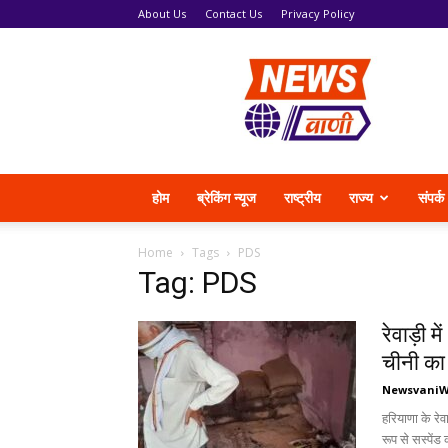
About Us
Contact Us
Privacy Policy
News
Vani
होम
ब्रेकिंग न्यूज
राष्ट्रीय
राज्य
संपर्क
Home
Tags
PDS
Tag: PDS
रेवाड़ी म
चीनी का
Newsvani
हरियाणा के रेव
रूप से सस्पेंड