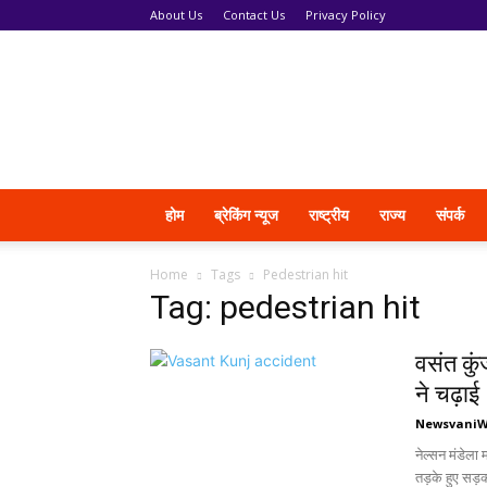
About Us
Contact Us
Privacy Policy
News
Vani
होम
ब्रेकिंग न्यूज
राष्ट्रीय
राज्य
संपर्क
Home
Tags
Pedestrian hit
Tag: pedestrian hit
वसंत कुं
ने चढ़ाई
Newsvani
नेल्सन मंडेला 
तड़के हुए सड़क