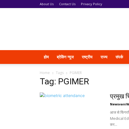
About Us
Contact Us
Privacy Policy
News
Vani
होम
ब्रेकिंग न्यूज
राष्ट्रीय
राज्य
संपर्क
Home
Tags
PGIMER
Tag: PGIMER
प्रमुख च
Newsvani
आज से फिंगरप
Medical Educ
कर...