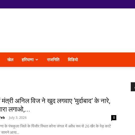
खेल
हरियाणा
राजनिति
विडियो
ं मंत्री अनिल विज ने खुद लगवाए ‘मुर्दाबाद’ के नारे,
बारा लगाओ,...
Web
-
July 3, 2026
0
णा के पंचकूला जिले के पिंजौर स्थित कोना जंगल में अवैध रूप से 26 खैर के पेड़ काटे
 सामने आया...