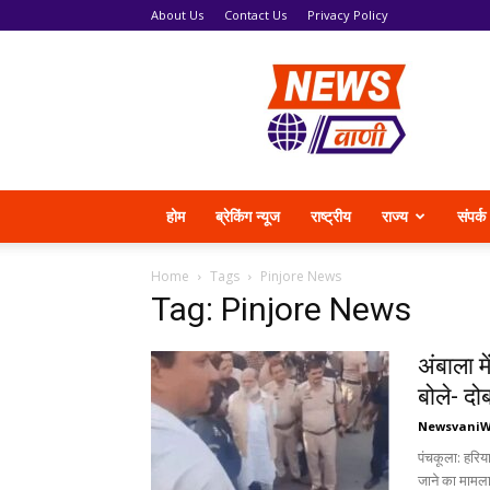
About Us
Contact Us
Privacy Policy
News
Vani
होम
ब्रेकिंग न्यूज
राष्ट्रीय
राज्य
संपर्क
Home
Tags
Pinjore News
Tag: Pinjore News
अंबाला मे
बोले- दो
Newsvani
पंचकूला: हरिया
जाने का मामला