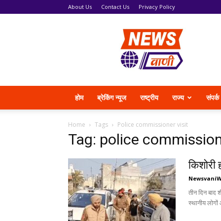
About Us
Contact Us
Privacy Policy
News
Vani
होम
ब्रेकिंग न्यूज
राष्ट्रीय
राज्य
संपर्क
Home
Tags
Police commissioner visit
Tag: police commissione
किशोरी ह
Newsvani
तीन दिन बाद शी
स्थानीय लोगों 