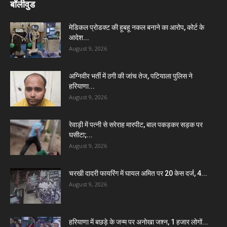
बॉलीवुड
मेडिकल प्रोडक्ट की हूबहू नकल बनाने का आरोप, कोर्ट के
आदेश...
August 9, 2026
अग्निवीर भर्ती में ठगी की जांच तेज, पटियाला पुलिस ने
हरियाणा...
August 9, 2026
रेवाड़ी में पत्नी से सरेराह मारपीट, बाल पकड़कर सड़क पर
घसीटा;...
August 9, 2026
चरखी दादरी फायरिंग में घायल अमित पर 20 केस दर्ज, 4...
August 9, 2026
हरियाणा में बछड़े के जन्म पर अनोखा जश्न, 1 हजार लोगों...