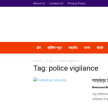
About Us
Contact Us
Privacy Policy
News
Vani
होम
ब्रेकिंग न्यूज
राष्ट्रीय
राज्य
संपर्क
Home
Tags
Police vigilance
Tag: police vigilance
गणतंत्र 
Newsvani
लघु सचिवालय म
फरीदाबाद में स