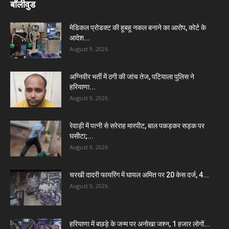
बॉलीवुड
मेडिकल प्रोडक्ट की हूबहू नकल बनाने का आरोप, कोर्ट के
आदेश...
August 9, 2026
अग्निवीर भर्ती में ठगी की जांच तेज, पटियाला पुलिस ने
हरियाणा...
August 9, 2026
रेवाड़ी में पत्नी से सरेराह मारपीट, बाल पकड़कर सड़क पर
घसीटा;...
August 9, 2026
चरखी दादरी फायरिंग में घायल अमित पर 20 केस दर्ज, 4...
August 9, 2026
हरियाणा में बछड़े के जन्म पर अनोखा जश्न, 1 हजार लोगों...