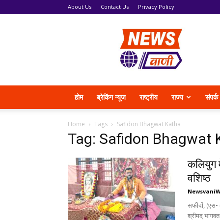
About Us
Contact Us
Privacy Policy
News
Vani
होम
ब्रेकिंग न्यूज
राष्ट्रीय
राज्य
संपर्क
Home
Tags
Safidon Bhagwat Katha
Tag: Safidon Bhagwat 
कलियुग म
वशिष्ठ
Newsvani
सफीदों, (एस• क
श्रीमद् भागवत