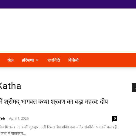
खेल
हरियाणा
राजनिति
विडियो
Katha
ें श्रीमद् भागवत कथा श्रवण का बड़ा महत्व: दीप
Web
-
April 1, 2026
0
े• मित्तल) : नगर की गुरूद्वारा गली स्थित शिव शक्ति कृपा मंदिर संकीर्तन भवन में चल रही
 कथा में वातावरण...