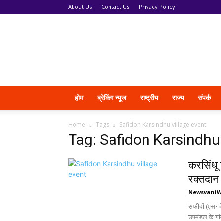
About Us
Contact Us
Privacy Policy
News
Vani
होम
ब्रेकिंग न्यूज
राष्ट्रीय
राज्य
संपर्क
Home
Tags
Safidon Karsindhu village event
Tag: Safidon Karsindhu 
करसिंधू 
रक्तदान
Newsvani
सफीदों (एस• के
उपमंडल के गां