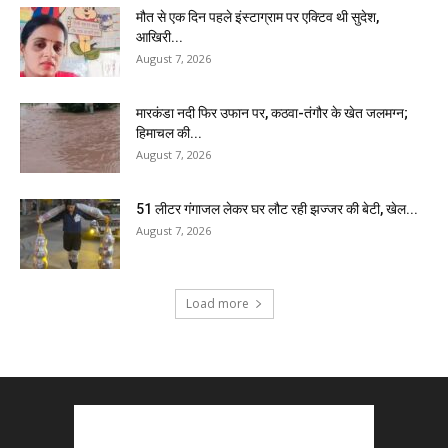
मौत से एक दिन पहले इंस्टाग्राम पर एक्टिव थी सुदेश,
आखिरी...
August 7, 2026
मारकंडा नदी फिर उफान पर, कठवा-तंगौर के खेत जलमग्न;
हिमाचल की...
August 7, 2026
51 लीटर गंगाजल लेकर घर लौट रही झज्जर की बेटी, खेल...
August 7, 2026
Load more