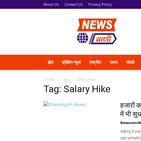
About Us
Contact Us
Privacy Policy
News
Vani
होम
ब्रेकिंग न्यूज
राष्ट्रीय
राज्य
संपर्क
Home
Tags
Salary Hike
Tag: Salary Hike
हजारों कर
में भी सु
Newsvani
चंडीगढ़ में हज
तहत कर्मचारियों