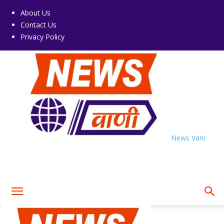
About Us
Contact Us
Privacy Policy
News Vani
Home
Tags
Scholarship