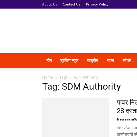
About Us
Contact Us
Privacy Policy
News
Vani
होम
ब्रेकिंग न्यूज
राष्ट्रीय
राज्य
संपर्क
Home
Tags
SDM Authority
Tag: SDM Authority
पावर मिल
28 दस्ता
Newsvani
682 टोकन जारी
तहसीलदारों की