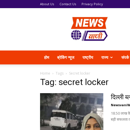
About Us
Contact Us
Privacy Policy
News
Vani
होम
ब्रेकिंग न्यूज
राष्ट्रीय
राज्य
संपर्क
Home
Tags
Secret locker
Tag: secret locker
दिल्ली ब
Newsvani
18.50 लाख कैश
बड़ी सफलता त