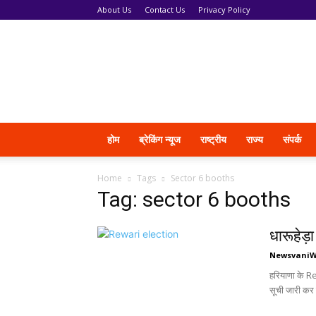
About Us
Contact Us
Privacy Policy
News
Vani
होम
ब्रेकिंग न्यूज
राष्ट्रीय
राज्य
संपर्क
Home
Tags
Sector 6 booths
Tag: sector 6 booths
धारूहेड़ा
Newsvani
हरियाणा के Rew
सूची जारी कर 