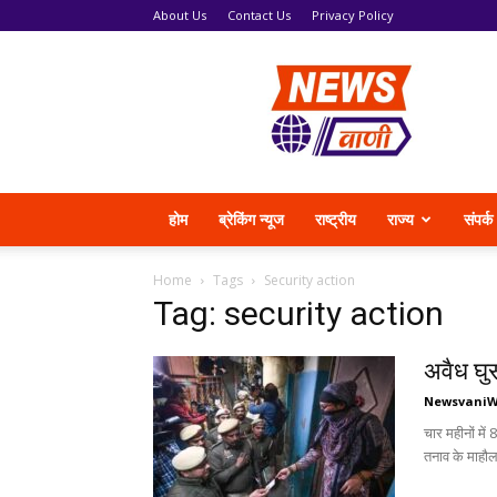
About Us
Contact Us
Privacy Policy
News
Vani
होम
ब्रेकिंग न्यूज
राष्ट्रीय
राज्य
संपर्क
Home
Tags
Security action
Tag: security action
अवैध घुस
Newsvani
चार महीनों में 
तनाव के माहौल 