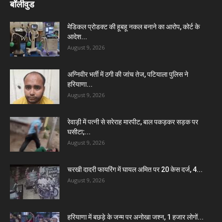
बॉलीवुड
मेडिकल प्रोडक्ट की हूबहू नकल बनाने का आरोप, कोर्ट के
आदेश...
August 9, 2026
अग्निवीर भर्ती में ठगी की जांच तेज, पटियाला पुलिस ने
हरियाणा...
August 9, 2026
रेवाड़ी में पत्नी से सरेराह मारपीट, बाल पकड़कर सड़क पर
घसीटा;...
August 9, 2026
चरखी दादरी फायरिंग में घायल अमित पर 20 केस दर्ज, 4...
August 9, 2026
हरियाणा में बछड़े के जन्म पर अनोखा जश्न, 1 हजार लोगों...