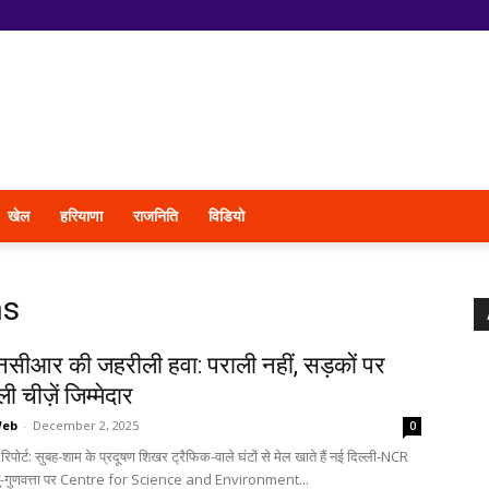
खेल
हरियाणा
राजनिति
विडियो
ns
एनसीआर की जहरीली हवा: पराली नहीं, सड़कों पर
 चीज़ें जिम्मेदार
Web
-
December 2, 2025
0
िपोर्ट: सुबह-शाम के प्रदूषण शिखर ट्रैफिक-वाले घंटों से मेल खाते हैं नई दिल्ली-NCR
यु-गुणवत्ता पर Centre for Science and Environment...