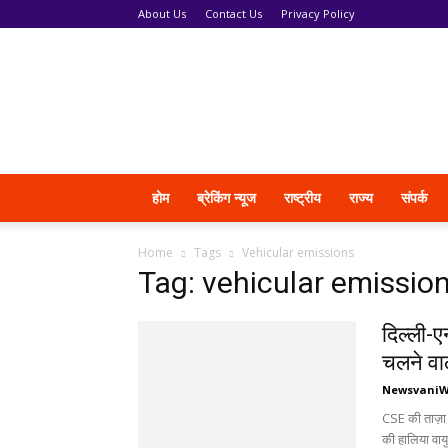
About Us
Contact Us
Privacy Policy
News
Vani
होम
ब्रेकिंग न्यूज
राष्ट्रीय
राज्य
संपर्क
Home
Tags
Vehicular emissions
Tag: vehicular emissio
दिल्ली-
चलने वाली
Newsvani
CSE की ताज़ा र
की हालिया वा