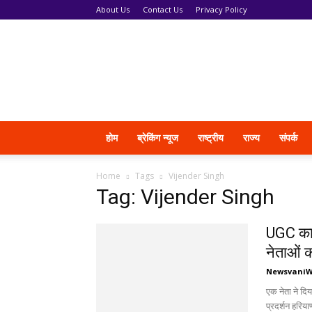
About Us
Contact Us
Privacy Policy
News
Vani
होम
ब्रेकिंग न्यूज
राष्ट्रीय
राज्य
संपर्क
Home
Tags
Vijender Singh
Tag: Vijender Singh
UGC कान
नेताओं 
Newsvani
एक नेता ने दिय
प्रदर्शन हरिया