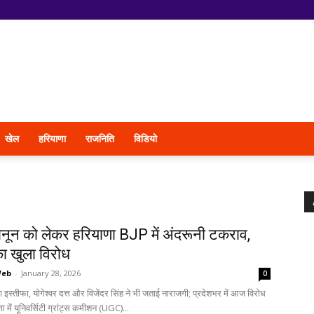
खेल
हरियाणा
राजनिति
विडियो
ून को लेकर हरियाणा BJP में अंदरूनी टकराव,
का खुला विरोध
Web
-
January 28, 2026
0
ा इस्तीफा, योगेश्वर दत्त और विजेंदर सिंह ने भी जताई नाराजगी; प्रदेशभर में आज विरोध
णा में यूनिवर्सिटी ग्रांट्स कमीशन (UGC)...