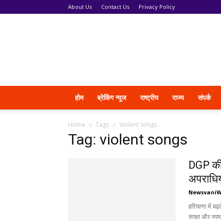
About Us
Contact Us
Privacy Policy
News
Vani
होम
ब्रेकिंग न्यूज
राष्ट्रीय
राज्य
संपर्क
Home
Tags
Violent songs
Tag: violent songs
DGP की स
अपराधिय
Newsvani
हरियाणा में ब
सख्त और स्पष्ट