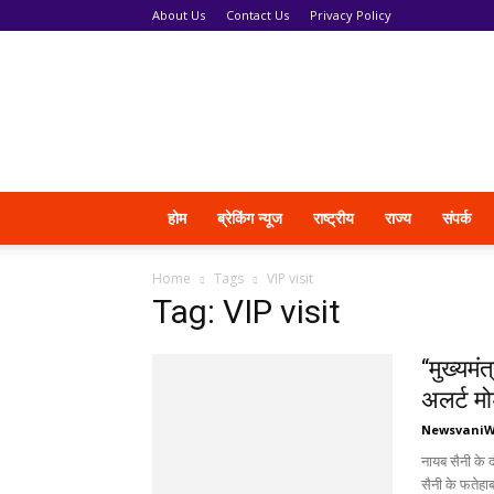
About Us
Contact Us
Privacy Policy
News
Vani
होम
ब्रेकिंग न्यूज
राष्ट्रीय
राज्य
संपर्क
Home
Tags
VIP visit
Tag: VIP visit
“मुख्यमं
अलर्ट म
Newsvani
नायब सैनी के द
सैनी के फतेहा