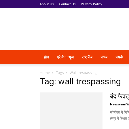
About Us
Contact Us
Privacy Policy
News
Vani
होम
ब्रेकिंग न्यूज
राष्ट्रीय
राज्य
संपर्क
Home
Tags
Wall trespassing
Tag: wall trespassing
बंद फैक्
Newsvani
सोनीपत में नि
क्षेत्र में स्थि