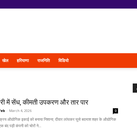
खेल
हरियाणा
राजनिति
विडियो
ट्री में सेंध, कीमती उपकरण और तार पार
Web
-
March 4, 2026
0
ष्क्रिय औद्योगिक इकाई को बनाया निशाना; दीवार लांघकर घुसे बदमाश शहर के औद्योगिक
त एक बंद पड़ी कंपनी को चोरों ने...