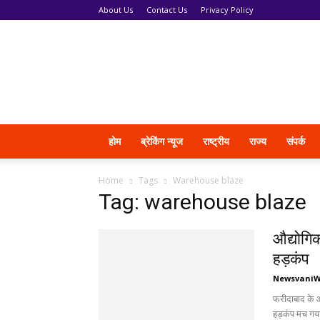
About Us
Contact Us
Privacy Policy
News
Vani
होम
ब्रेकिंग न्यूज
राष्ट्रीय
राज्य
संपर्क
Home
Tags
Warehouse blaze
Tag: warehouse blaze
औद्योगिक
हड़कंप
Newsvani
फरीदाबाद के औद
हड़कंप मच गय