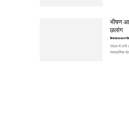
भीषण आग 
छलांग
Newsvani
गोदाम में लगी
व्यावसायिक क्