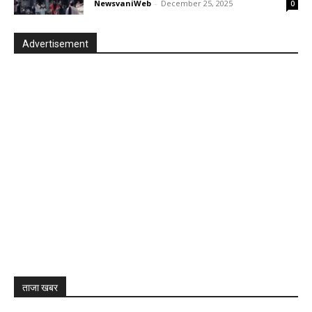
NewsvaniWeb
-
December 25, 2025
0
Advertisement
ताजा खबर