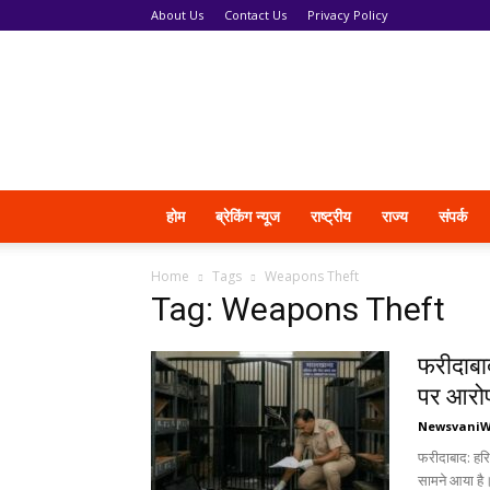
About Us
Contact Us
Privacy Policy
News
Vani
होम
ब्रेकिंग न्यूज
राष्ट्रीय
राज्य
संपर्क
Home
Tags
Weapons Theft
Tag: Weapons Theft
फरीदाबा
पर आरोप
Newsvani
फरीदाबाद: हरि
सामने आया है।